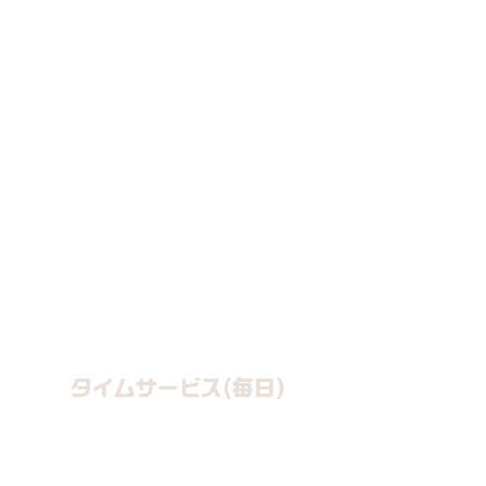
TEL：
03-3379-1633
​タイムサービス(毎日)
​感謝デー(毎月)